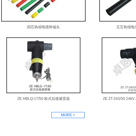
四芯热缩电缆终端头
五芯热缩电
ZE HBLQ-17/50 欧式后接避雷器
ZE ZT-24/250 2
MORE >