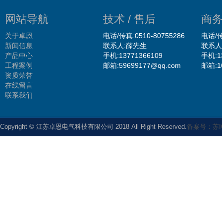
网站导航
技术 / 售后
商务
关于卓恩
电话/传真:0510-80755286
电话/传
新闻信息
联系人:薛先生
联系人
产品中心
手机:13771366109
手机:1
工程案例
邮箱:59699177@qq.com
邮箱:1
资质荣誉
在线留言
联系我们
Copyright © 江苏卓恩电气科技有限公司 2018 All Right Reserved.
备案号：苏IC