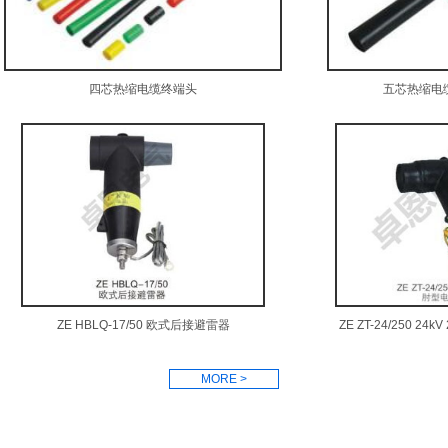
四芯热缩电缆终端头
五芯热缩电
ZE HBLQ-17/50 欧式后接避雷器
ZE ZT-24/250 2
MORE >