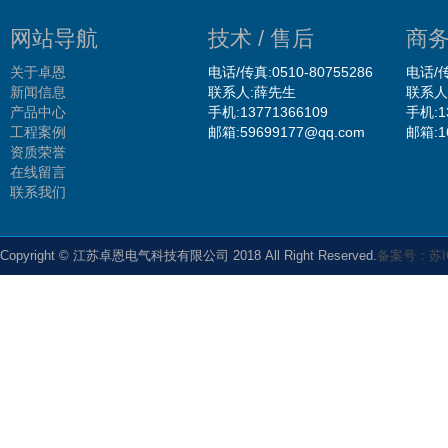
网站导航
技术 / 售后
商务
关于卓恩
电话/传真:0510-80755286
电话/传
新闻信息
联系人:薛先生
联系人
产品中心
手机:13771366109
手机:1
工程案例
邮箱:59699177@qq.com
邮箱:1
资质荣誉
在线留言
联系我们
Copyright © 江苏卓恩电气科技有限公司 2018 All Right Reserved.
备案号：苏IC