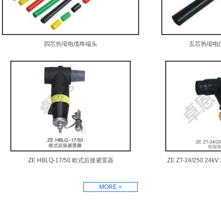
四芯热缩电缆终端头
五芯热缩电
ZE HBLQ-17/50 欧式后接避雷器
ZE ZT-24/250 2
MORE >