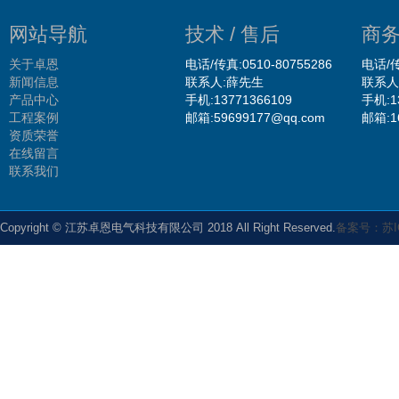
网站导航
技术 / 售后
商务
关于卓恩
电话/传真:0510-80755286
电话/传
新闻信息
联系人:薛先生
联系人
产品中心
手机:13771366109
手机:1
工程案例
邮箱:59699177@qq.com
邮箱:1
资质荣誉
在线留言
联系我们
Copyright © 江苏卓恩电气科技有限公司 2018 All Right Reserved.
备案号：苏IC