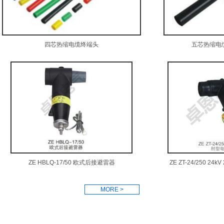
四芯热缩电缆终端头
五芯热缩电
ZE HBLQ-17/50 欧式后接避雷器
ZE ZT-24/250 2
MORE >