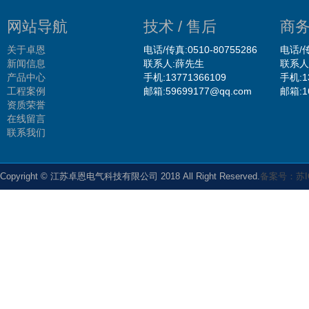
网站导航
技术 / 售后
商务
关于卓恩
电话/传真:0510-80755286
电话/传
新闻信息
联系人:薛先生
联系人
产品中心
手机:13771366109
手机:1
工程案例
邮箱:59699177@qq.com
邮箱:1
资质荣誉
在线留言
联系我们
Copyright © 江苏卓恩电气科技有限公司 2018 All Right Reserved.
备案号：苏IC