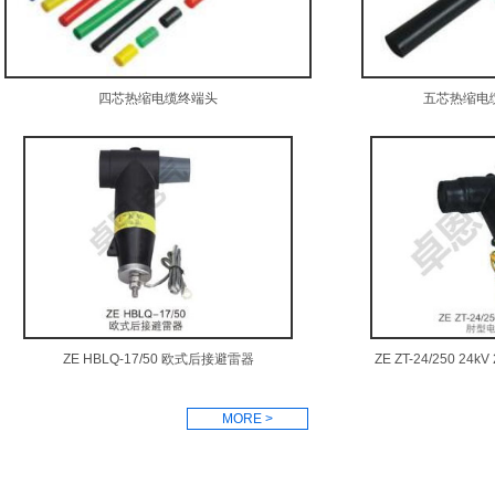
四芯热缩电缆终端头
五芯热缩电
ZE HBLQ-17/50 欧式后接避雷器
ZE ZT-24/250 2
MORE >