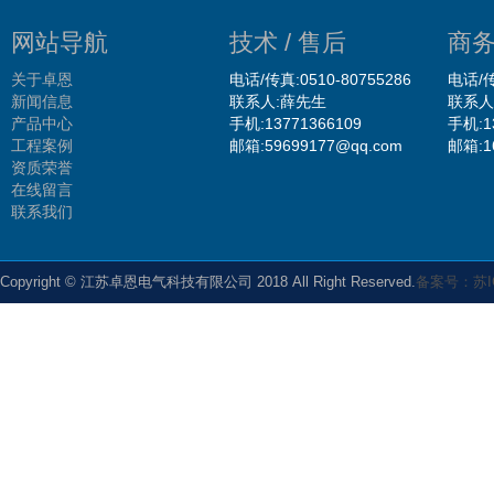
网站导航
技术 / 售后
商务
关于卓恩
电话/传真:0510-80755286
电话/传
新闻信息
联系人:薛先生
联系人
产品中心
手机:13771366109
手机:1
工程案例
邮箱:59699177@qq.com
邮箱:1
资质荣誉
在线留言
联系我们
Copyright © 江苏卓恩电气科技有限公司 2018 All Right Reserved.
备案号：苏IC